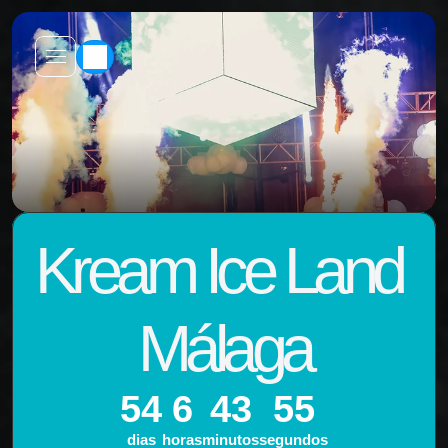
Kream Ice Land 
Málaga
54
6
43
55
dias
horas
minutos
segundos