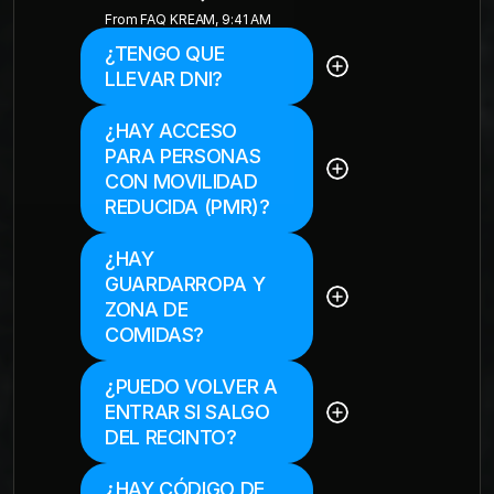
From FAQ KREAM, 9:41 AM
¿TENGO QUE 
 Sí, el acceso es 
LLEVAR DNI?
exclusivo para 
mayores de 18 
años.
¿HAY ACCESO 
 Sí, todo el recinto 
PARA PERSONAS 
está 
CON MOVILIDAD 
completamente 
adaptado para 
REDUCIDA (PMR)?
personas con 
movilidad reducida.
¿HAY 
Sujeto de 
GUARDARROPA Y 
disponibilidad de 
cada recinto.
ZONA DE 
COMIDAS?
¿PUEDO VOLVER A 
No, una vez que 
ENTRAR SI SALGO 
salgas del recinto, 
no está permitido 
DEL RECINTO?
volver a ingresar.
¿HAY CÓDIGO DE 