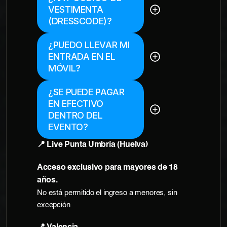
No, no hay un 
VESTIMENTA 
código de 
(DRESSCODE)?
vestimenta 
específico. ¡Ven 
como te sientas 
¿PUEDO LLEVAR MI 
Sí, puedes mostrar 
más cómodo/a!
ENTRADA EN EL 
tu entrada en 
MÓVIL?
formato digital. 
Asegúrate de que la 
pantalla esté bien 
¿SE PUEDE PAGAR 
Sí, se aceptan 
visible y con 
EN EFECTIVO 
pagos en efectivo y 
suficiente batería.
DENTRO DEL 
también con tarjeta. 
EVENTO?
Algunos puestos 
pueden ser solo 
📍 Live Punta Umbría (Huelva)
con 
tarjeta/contactless.
Acceso exclusivo para mayores de 18 
años.
No está permitido el ingreso a menores, sin 
excepción